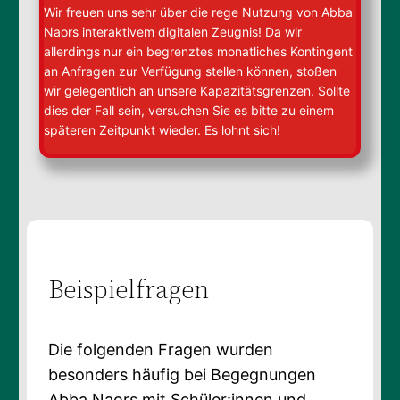
Wir freuen uns sehr über die rege Nutzung von Abba
Naors interaktivem digitalen Zeugnis! Da wir
allerdings nur ein begrenztes monatliches Kontingent
an Anfragen zur Verfügung stellen können, stoßen
wir gelegentlich an unsere Kapazitätsgrenzen. Sollte
dies der Fall sein, versuchen Sie es bitte zu einem
späteren Zeitpunkt wieder. Es lohnt sich!
Beispielfragen
Die folgenden Fragen wurden
besonders häufig bei Begegnungen
Abba Naors mit Schüler:innen und